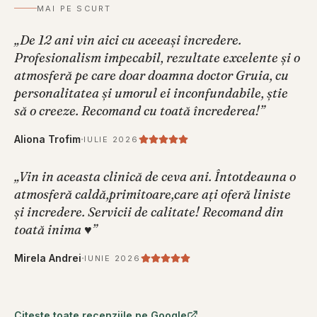
MAI PE SCURT
„
De 12 ani vin aici cu aceeași încredere.
Profesionalism impecabil, rezultate excelente și o
atmosferă pe care doar doamna doctor Gruia, cu
personalitatea și umorul ei inconfundabile, știe
să o creeze. Recomand cu toată încrederea!
”
·
Aliona Trofim
IULIE 2026
„
Vin in aceasta clinică de ceva ani. Întotdeauna o
atmosferă caldă,primitoare,care ați oferă liniste
și incredere. Servicii de calitate! Recomand din
toată inima ♥️
”
·
Mirela Andrei
IUNIE 2026
Citește toate recenziile pe Google