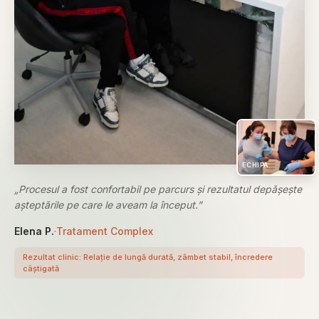
ECHIPA
„
Procesul a fost confortabil pe parcurs și rezultatul depășește
așteptările pe care le aveam la început.
”
Elena P.
·
Tratament Complex
Rezultat clinic:
Relație de lungă durată, zâmbet stabil, încredere
câștigată