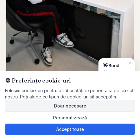
✕
👋 Bună!
Ai o
întrebare?
🍪 Preferințe cookie-uri
IMPLANTOLOGIE
·
8 LUNI
Sunt aici să
Reconstrucție complexă cu implanturi
Folosim cookie-uri pentru a îmbunătăți experiența ta pe site-ul
te ajut —
nostru. Poți alege ce tipuri de cookie-uri să acceptăm.
multiple
scrie-mi un
mesaj.
„
Pot să mănânc din nou orice. Echipa a făcut tot ce era
Doar necesare
nevoie ca pasul fiecăruia să fie clar.
”
Personalizează
·
1
Maria G.
IMPLANTURI + COROANE
Accept toate