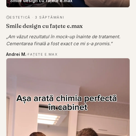
Smile design cu fațete e.max
ESTETICĂ
·
3 SĂPTĂMÂNI
Smile design cu fațete e.max
„
Am văzut rezultatul în mock-up înainte de tratament.
Cementarea finală a fost exact ce mi s-a promis.
”
·
Andrei M.
FAȚETE E.MAX