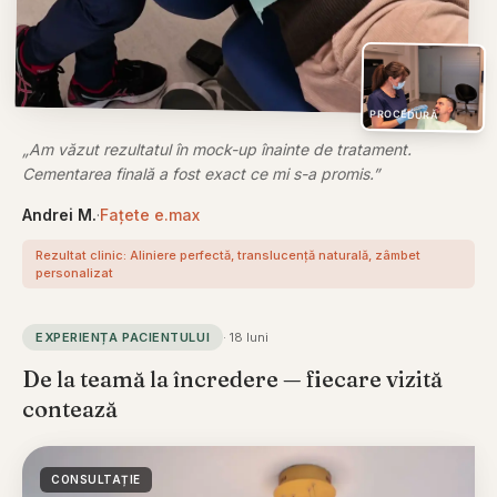
PROCEDURĂ
„
Am văzut rezultatul în mock-up înainte de tratament.
Cementarea finală a fost exact ce mi s-a promis.
”
Andrei M.
·
Fațete e.max
Rezultat clinic:
Aliniere perfectă, translucență naturală, zâmbet
personalizat
EXPERIENȚA PACIENTULUI
·
18 luni
De la teamă la încredere — fiecare vizită
contează
CONSULTAȚIE