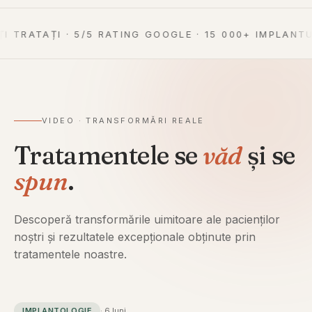
OOGLE · 15 000+ IMPLANTURI · PLAN DE TRATAMENT SC
VIDEO · TRANSFORMĂRI REALE
Tratamentele se
văd
și se
spun
.
Descoperă transformările uimitoare ale pacienților
noștri și rezultatele excepționale obținute prin
tratamentele noastre.
IMPLANTOLOGIE
·
6 luni