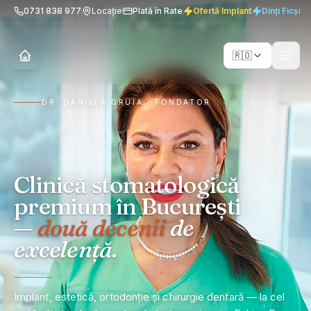
0731 838 977
Locație
Plată în Rate
Ofertă Implant
Dinți Ficși 
🇷🇴
DR. DANIELA GRUIA · FONDATOR
Clinică stomatologică
premium în București
—
două decenii
de
excelență.
Implant, estetică, ortodonție și chirurgie dentară — la cel